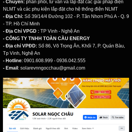
- Chuyên:
phân phối, tư vấn và lắp đặt các giải pháp
điện
NLMT
và các phụ kiện lắp đặt cho hệ thống điện NLMT
- Địa Chỉ:
Số 39/14/4 Đường 102 - P. Tân Nhơn Phú A - Q. 9
- TP. Hồ Chí Minh
- Địa Chỉ VPGD :
TP Vinh - Nghệ An
- CÔNG TY TNHH TOÀN CẦU ENERGY
- Địa chỉ VPĐD:
Số 86, Võ Trọng Ân, Khối 7, P. Quán Bàu,
Tp Vinh, Nghệ An
- Hotline
: 0901.608.999 - 0936.042.555
- Email
: solarevnngocchau@gmail.com