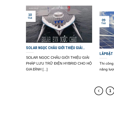
10
Th8
09
Th8
SOLAR NGỌC CHÂU GIỚI THIỆU GIẢI
PHÁP LƯU TRỮ ĐIỆN HYBRID CHO HỘ GIA
LẮPĐẶT 
ĐÌNH THÀNH PHỐ HỒ CHÍ MINH – ĐỒNG
SOLAR NGỌC CHÂU GIỚI THIỆU GIẢI
VỰC NGH
NAI – BÌNH DƯƠNG
PHÁP LƯU TRỮ ĐIỆN HYBRID CHO HỘ
Thi công 
GIA ĐÌNH [...]
năng lượn
1