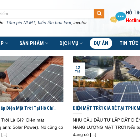
HỖ TR
Hotlin
ến:
Tấm pin NLMT
,
biến tần hòa lưới
, inveter...
ÁP
SẢN PHẨM
DỊCH VỤ
DỰ ÁN
TIN TỨC
12
Th8
ắp Điện Mặt Trời Tại Hồ Chí
ĐIỆN MẶT TRỜI GIÁ RẺ TẠI TPHCM
ất Lượng
DƯƠNG -ĐỒNG NAI
 Trời Là Gì? Điện mặt
NHU CẦU ĐẦU TƯ LẮP ĐẶT ĐIỆ
ng anh: Solar Power). Nó cũng có
NĂNG LƯỢNG MẶT TRỜI Nếu b
[...]
đang có [...]