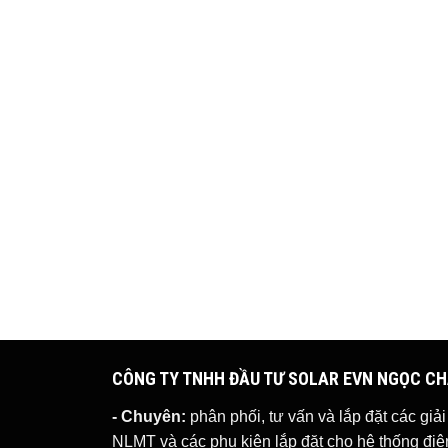
CÔNG TY TNHH ĐẦU TƯ SOLAR EVN NGỌC C
- Chuyên:
phân phối, tư vấn và lắp đặt các giả
NLMT
và các phụ kiện lắp đặt cho hệ thống đ