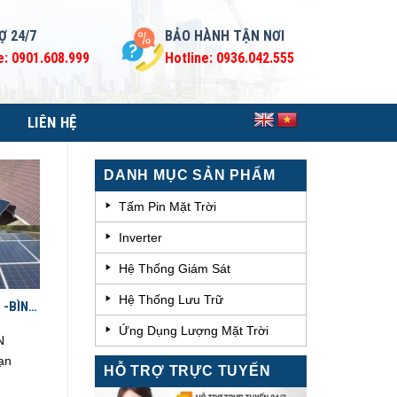
Ợ 24/7
BẢO HÀNH TẬN NƠI
e: 0901.608.999
Hotline: 0936.042.555
LIÊN HỆ
DANH MỤC SẢN PHẨM
Tấm Pin Mặt Trời
Inverter
Hệ Thống Giám Sát
Hệ Thống Lưu Trữ
 -BÌNH
Ứng Dụng Lượng Mặt Trời
N
ạn
HỖ TRỢ TRỰC TUYẾN