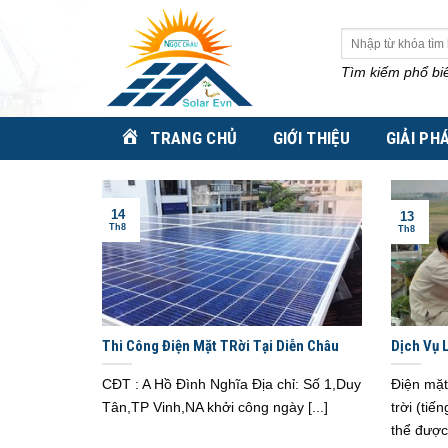
Skip
to
Tìm
kiếm:
content
Tìm kiếm phổ bi
TRANG CHỦ
GIỚI THIỆU
GIẢI PH
14
13
Th8
Th8
Thi Công Điện Mặt TRời Tại Diễn Châu
Dịch Vụ L
Minh Ch
CĐT : A Hồ Đình Nghĩa Địa chỉ: Số 1,Duy
Điện mặt
Tân,TP Vinh,NA khởi công ngày [...]
trời (tiế
thể được 