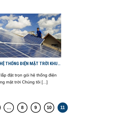
HỆ THỐNG ĐIỆN MẶT TRỜI KHU
Ệ AN -HÀ TĨNH -THANH HÓA
lắp đặt trọn gói hệ thống điện
g mặt trời Chúng tôi [...]
…
8
9
10
11