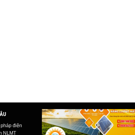
HÂU
i pháp
điện
iện NLMT