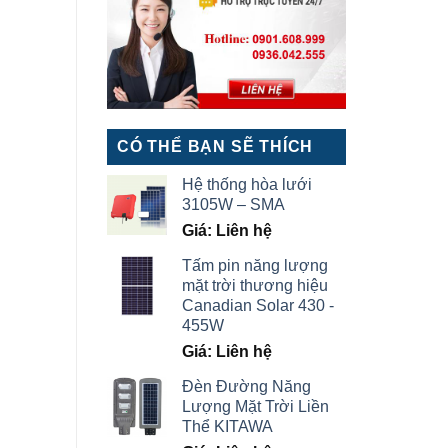
CÓ THỂ BẠN SẼ THÍCH
Hệ thống hòa lưới
3105W – SMA
Giá: Liên hệ
Tấm pin năng lượng
mặt trời thương hiệu
Canadian Solar 430 -
455W
Giá: Liên hệ
Đèn Đường Năng
Lượng Mặt Trời Liền
Thể KITAWA