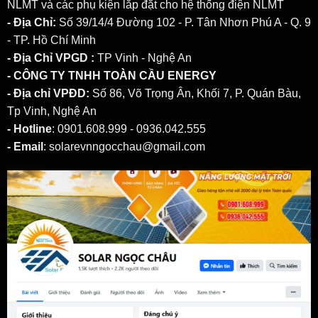
NLMT
và các phụ kiện lắp đặt cho hệ thống điện NLMT
- Địa Chỉ:
Số 39/14/4 Đường 102 - P. Tân Nhơn Phú A - Q. 9
- TP. Hồ Chí Minh
- Địa Chỉ VPGD :
TP Vinh - Nghệ An
- CÔNG TY TNHH TOÀN CẦU ENERGY
- Địa chỉ VPĐD:
Số 86, Võ Trọng Ân, Khối 7, P. Quán Bàu,
Tp Vinh, Nghệ An
- Hotline
: 0901.608.999 - 0936.042.555
- Email
: solarevnngocchau@gmail.com