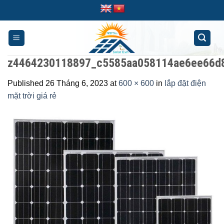
Skip
to
content
z4464230118897_c5585aa058114ae6ee66d
Published
26 Tháng 6, 2023
at
600 × 600
in
lắp đặt điện
mặt trời giá rẻ