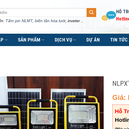
HỖ TR
Hotlin
ến:
Tấm pin NLMT
,
biến tần hòa lưới
, inveter...
ÁP
SẢN PHẨM
DỊCH VỤ
DỰ ÁN
TIN TỨC
NLPX
Giá: 
Hỗ T
Hotli