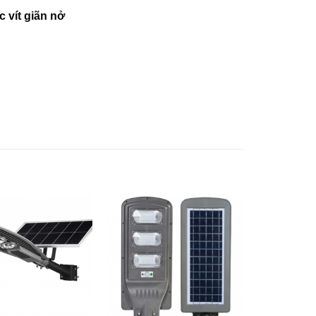
 vít giãn nở