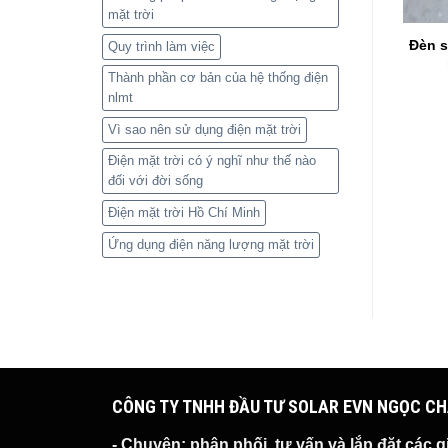
mặt trời
èn pha năng lượng mặt
Đèn 
NLLT-40W
Quy trình làm việc
trời NLP-200W
Thành phần cơ bản của hệ thống điện
Giá: Liên hệ
Giá: Liên hệ
nlmt
Vì sao nên sử dụng điện mặt trời
Điện mặt trời có ý nghĩ như thế nào
đối với đời sống
Điện mặt trời Hồ Chí Minh
Ứng dụng điện năng lượng mặt trời
CÔNG TY TNHH ĐẦU TƯ SOLAR EVN NGỌC C
- Chuyên:
phân phối, tư vấn và lắp đặt các g