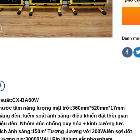
(Mở cử
Danh mụ
Ả
 suất:CX-BA60W
thước tấm năng lượng mặt trời:360mm*520mm*17mm
năng đèn: kiểm soát ánh sáng+điều khiển đặt thời gian
liệu đèn: Nhôm đúc chống oxy hóa + kính cường lực
tích ánh sáng:150m² Tương đương với 200Wđèn sợi đốt
lượng pin:30000MAH Pin lithium sắt phosphate