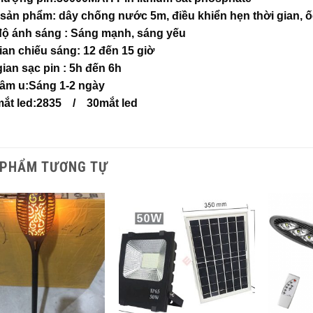
í sản phẩm: dây chống nước 5m, điều khiển hẹn thời gian, ốc
ộ ánh sáng : Sáng mạnh, sáng yếu
gian chiếu sáng: 12 đến 15 giờ
gian sạc pin : 5h đến 6h
âm u:Sáng 1-2 ngày
mắt led:2835 / 30mắt led
 PHẨM TƯƠNG TỰ