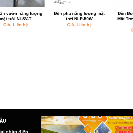
sân vườn năng lượng
Đèn pha năng lượng mặt
Đèn Đư
mặt trời NLSV-T
trời NLP-50W
Mặt Trờ
Giá: Liên hệ
Giá: Liên hệ
G
HÂU
iải pháp
điện