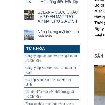
– Hệ thống điện Độc lập
Th3
Bố tr
Mức đ
SOLAR – NGỌC CHÂU
LẮP ĐIỆN MẶT TRỜI
thời 
ÁP MÁI CHO GIA ĐÌNH
Thời 
Ngày 
Năng lượng mặt trời cho
Loại 
nhà máy
TỪ KHÓA
SẢN
Công ty lắp đặt điện mặt trời giá rẻ tại
Hồ Chí Minh
Công ty lắp đặt điện mặt trời tại miền
Nam
Giá Lắp Điện Mặt Trời Tại Hồ Chí
Minh
Lắp đặt điện mặt trời chất lượng tại
Hồ Chí Minh
Phương pháp khai thác năng lượng