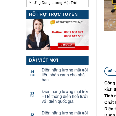
Ứng Dụng Lượng Mặt Trời
HỖ TRỢ TRỰC TUYẾN
BÀI VIẾT MỚI
Điện năng lượng mặt trời
MÔ T
14
liệu pháp xanh cho nhà
Th3
bạn
Công
kích 
Điện năng lượng mặt trời
13
Tính 
– Hệ thống điện hoà lưới
Th3
với điện quốc gia
Chất 
Diện 
Điện năng lượng mặt trời
12
Dung 