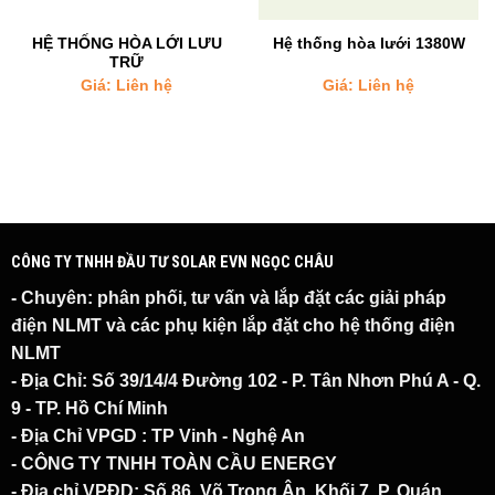
HỆ THỐNG HÒA LỚI LƯU
Hệ thống hòa lưới 1380W
TRỮ
Giá: Liên hệ
Giá: Liên hệ
CÔNG TY TNHH ĐẦU TƯ SOLAR EVN NGỌC CHÂU
- Chuyên:
phân phối, tư vấn và lắp đặt các giải pháp
điện NLMT
và các phụ kiện lắp đặt cho hệ thống điện
NLMT
- Địa Chỉ:
Số 39/14/4 Đường 102 - P. Tân Nhơn Phú A - Q.
9 - TP. Hồ Chí Minh
- Địa Chỉ VPGD :
TP Vinh - Nghệ An
- CÔNG TY TNHH TOÀN CẦU ENERGY
- Địa chỉ VPĐD:
Số 86, Võ Trọng Ân, Khối 7, P. Quán