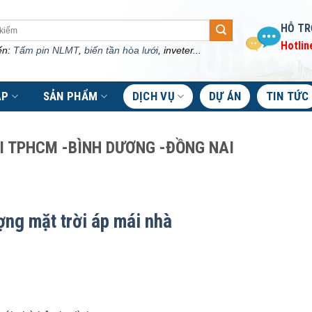
HỖ TR
Hotlin
ến:
Tấm pin NLMT
,
biến tần hòa lưới
, inveter...
ÁP
SẢN PHẨM
DỊCH VỤ
DỰ ÁN
TIN TỨC
ẠI TPHCM -BÌNH DƯƠNG -ĐỒNG NAI
ợng mặt trời áp mái nhà