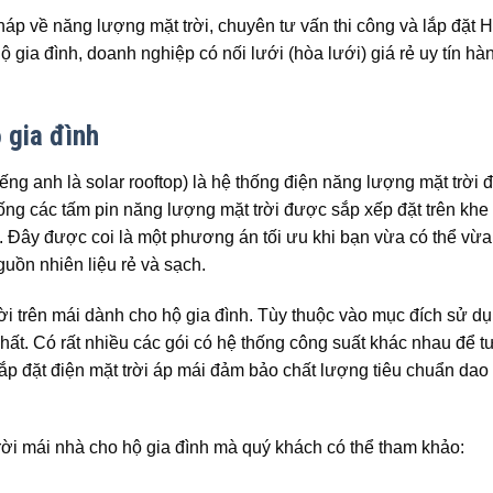
 về năng lượng mặt trời, chuyên tư vấn thi công và lắp đặt 
 gia đình, doanh nghiệp có nối lưới (hòa lưới) giá rẻ uy tín hà
 gia đình
iếng anh là solar rooftop) là hệ thống điện năng lượng mặt trời
ống các tấm pin năng lượng mặt trời được sắp xếp đặt trên khe
 Đây được coi là một phương án tối ưu khi bạn vừa có thể vừa 
guồn nhiên liệu rẻ và sạch.
rời trên mái dành cho hộ gia đình. Tùy thuộc vào mục đích sử d
nhất. Có rất nhiều các gói có hệ thống công suất khác nhau để 
ắp đặt điện mặt trời áp mái đảm bảo chất lượng tiêu chuẩn dao
.
trời mái nhà cho hộ gia đình mà quý khách có thể tham khảo: