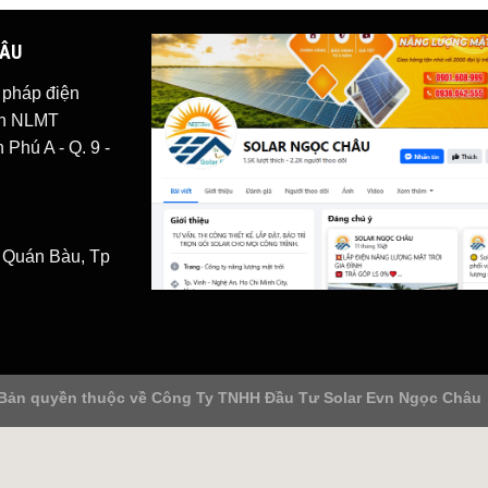
HÂU
i pháp
điện
iện NLMT
Phú A - Q. 9 -
. Quán Bàu, Tp
Bản quyền thuộc về
Công Ty TNHH Đầu Tư Solar Evn Ngọc Châu