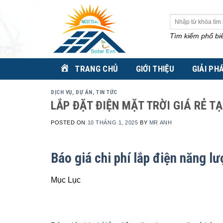
Skip
to
Tìm
kiếm:
content
Tìm kiếm phổ bi
TRANG CHỦ
GIỚI THIỆU
GIẢI PH
DỊCH VỤ
,
DỰ ÁN
,
TIN TỨC
LẮP ĐẶT ĐIỆN MẶT TRỜI GIÁ RẺ T
POSTED ON
10 THÁNG 1, 2025
BY
MR ANH
Báo giá chi phí lắp điện năng lư
Mục Lục