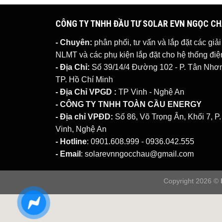
CÔNG TY TNHH ĐẦU TƯ SOLAR EVN NGỌC C
- Chuyên:
phân phối, tư vấn và lắp đặt các giả
NLMT
và các phụ kiện lắp đặt cho hệ thống đ
- Địa Chỉ:
Số 39/14/4 Đường 102 - P. Tân Nhơn 
TP. Hồ Chí Minh
- Địa Chỉ VPGD :
TP Vinh - Nghệ An
- CÔNG TY TNHH TOÀN CẦU ENERGY
- Địa chỉ VPĐD:
Số 86, Võ Trọng Ân, Khối 7, P
Vinh, Nghệ An
- Hotline
: 0901.608.999 - 0936.042.555
- Email
: solarevnngocchau@gmail.com
Copyright 2026 ©