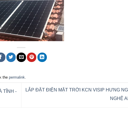
k the
permalink
.
LẮP ĐẶT ĐIỆN MẶT TRỜI KCN VISIP HƯNG N
 TĨNH -
NGHỆ 