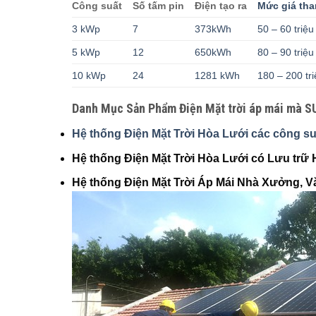
Công suất
Số tấm pin
Điện tạo ra
Mức giá th
3 kWp
7
373kWh
50 – 60 triệ
5 kWp
12
650kWh
80 – 90 triệ
10 kWp
24
1281 kWh
180 – 200 tr
Danh Mục Sản Phẩm Điện Mặt trời áp mái mà SU
Hệ thống Điện Mặt Trời Hòa Lưới các công s
Hệ thống Điện Mặt Trời Hòa Lưới có Lưu trữ 
Hệ thống Điện Mặt Trời Áp Mái Nhà Xưởng, V