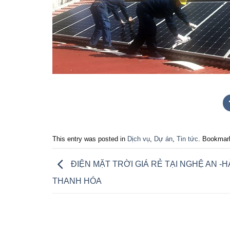
This entry was posted in
Dịch vụ
,
Dự án
,
Tin tức
. Bookmar
ĐIỆN MẶT TRỜI GIÁ RẺ TẠI NGHỆ AN -HÀ
THANH HÓA