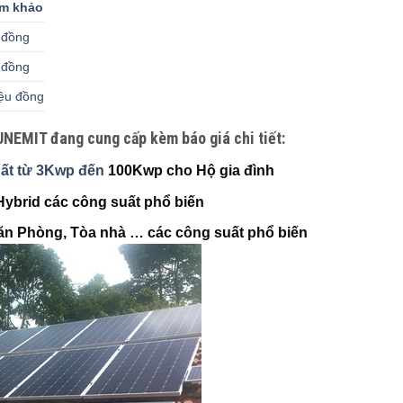
am khảo
u đồng
u đồng
iệu đồng
NEMIT đang cung cấp kèm báo giá chi tiết:
uất từ 3Kwp đến
100Kwp cho Hộ gia đình
Hybrid các công suất phổ biến
ăn Phòng, Tòa nhà … các công suất phổ biến