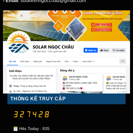
- Email
: solarevnngocchau@gmail.com
THỐNG KÊ TRUY CẬP
Hits Today : 835