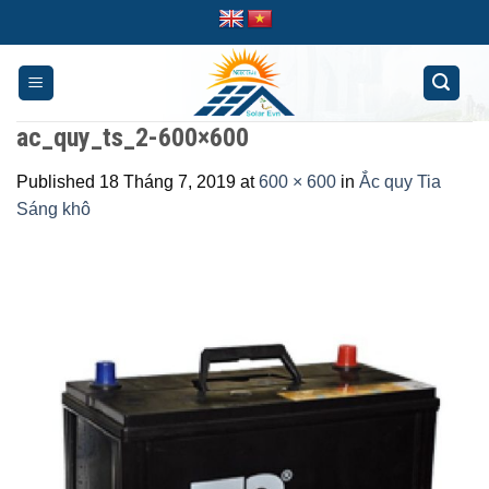
Skip
to
content
ac_quy_ts_2-600×600
Published
18 Tháng 7, 2019
at
600 × 600
in
Ắc quy Tia
Sáng khô