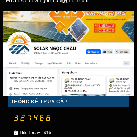
- Email
: solarevnngocchau@gmail.com
THỐNG KÊ TRUY CẬP
Hits Today : 916