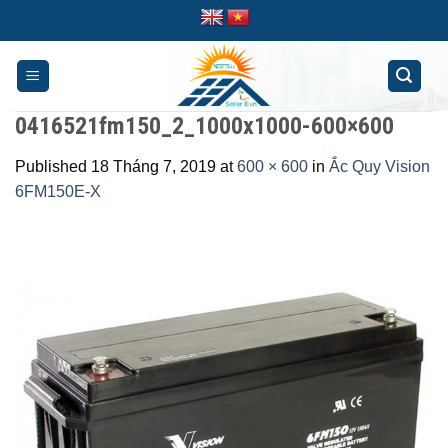
Skip
to
content
0416521fm150_2_1000x1000-600×600
Published
18 Tháng 7, 2019
at
600 × 600
in
Ắc Quy Vision
6FM150E-X