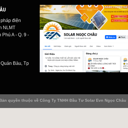
HÂU
i pháp
điện
iện NLMT
Phú A - Q. 9 -
. Quán Bàu, Tp
Bản quyền thuộc về
Công Ty TNHH Đầu Tư Solar Evn Ngọc Châu