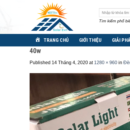
Skip
to
Tìm
kiếm:
content
Tìm kiếm phổ bi
TRANG CHỦ
GIỚI THIỆU
GIẢI PH
40w
Published
14 Tháng 4, 2020
at
1280 × 960
in
Đè