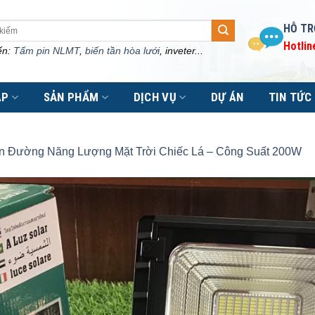
HỖ TR
Hotlin
ến:
Tấm pin NLMT
,
biến tần hòa lưới
, inveter...
ÁP
SẢN PHẨM
DỊCH VỤ
DỰ ÁN
TIN TỨC
n Đường Năng Lượng Mặt Trời Chiếc Lá – Công Suất 200W