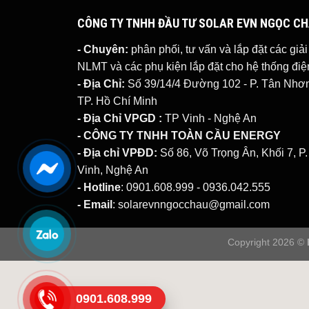
CÔNG TY TNHH ĐẦU TƯ SOLAR EVN NGỌC C
- Chuyên:
phân phối, tư vấn và lắp đặt các giả
NLMT
và các phụ kiện lắp đặt cho hệ thống đ
- Địa Chỉ:
Số 39/14/4 Đường 102 - P. Tân Nhơn 
TP. Hồ Chí Minh
- Địa Chỉ VPGD :
TP Vinh - Nghệ An
- CÔNG TY TNHH TOÀN CẦU ENERGY
- Địa chỉ VPĐD:
Số 86, Võ Trọng Ân, Khối 7, P
Vinh, Nghệ An
- Hotline
: 0901.608.999 - 0936.042.555
- Email
: solarevnngocchau@gmail.com
Copyright 2026 ©
0901.608.999