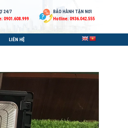
Ợ 24/7
BẢO HÀNH TẬN NƠI
e: 0901.608.999
Hotline: 0936.042.555
LIÊN HỆ