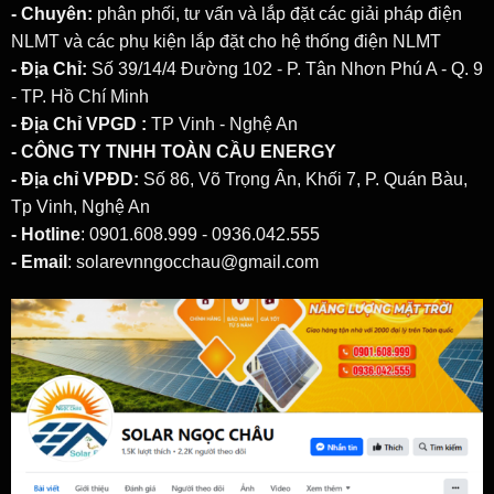
- Chuyên:
phân phối, tư vấn và lắp đặt các giải pháp
điện
NLMT
và các phụ kiện lắp đặt cho hệ thống điện NLMT
- Địa Chỉ:
Số 39/14/4 Đường 102 - P. Tân Nhơn Phú A - Q. 9
- TP. Hồ Chí Minh
- Địa Chỉ VPGD :
TP Vinh - Nghệ An
- CÔNG TY TNHH TOÀN CẦU ENERGY
- Địa chỉ VPĐD:
Số 86, Võ Trọng Ân, Khối 7, P. Quán Bàu,
Tp Vinh, Nghệ An
- Hotline
: 0901.608.999 - 0936.042.555
- Email
: solarevnngocchau@gmail.com