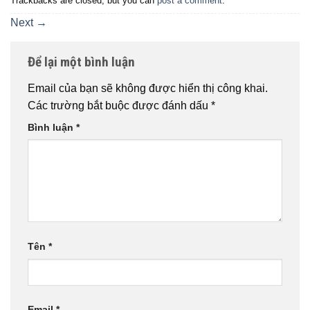
Trackbacks are closed, but you can
post a comment
.
Next
→
Để lại một bình luận
Email của bạn sẽ không được hiển thị công khai.
Các trường bắt buộc được đánh dấu
*
Bình luận
*
Tên
*
Email
*