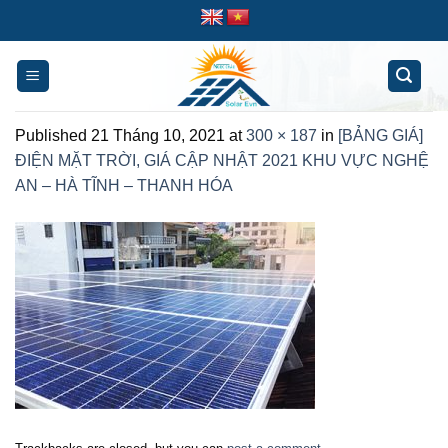
Skip
to
content
Published
21 Tháng 10, 2021
at
300 × 187
in
[BẢNG GIÁ]
ĐIỆN MẶT TRỜI, GIÁ CẬP NHẬT 2021 KHU VỰC NGHỆ
AN – HÀ TĨNH – THANH HÓA