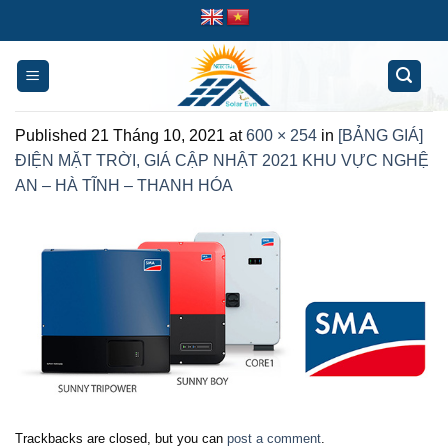
Skip
to
content
Published
21 Tháng 10, 2021
at
600 × 254
in
[BẢNG GIÁ]
ĐIỆN MẶT TRỜI, GIÁ CẬP NHẬT 2021 KHU VỰC NGHỆ
AN – HÀ TĨNH – THANH HÓA
Trackbacks are closed, but you can
post a comment
.