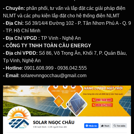
- Chuyên:
phân phối, tư vấn và lắp đặt các giải pháp
điện
NLMT
và các phụ kiện lắp đặt cho hệ thống điện NLMT
- Địa Chỉ:
Số 39/14/4 Đường 102 - P. Tân Nhơn Phú A - Q. 9
- TP. Hồ Chí Minh
- Địa Chỉ VPGD :
TP Vinh - Nghệ An
- CÔNG TY TNHH TOÀN CẦU ENERGY
- Địa chỉ VPĐD:
Số 86, Võ Trọng Ân, Khối 7, P. Quán Bàu,
Tp Vinh, Nghệ An
- Hotline
: 0901.608.999 - 0936.042.555
- Email
: solarevnngocchau@gmail.com