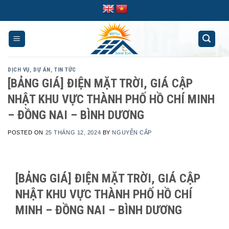
Skip
to
content
DỊCH VỤ
,
DỰ ÁN
,
TIN TỨC
[BẢNG GIÁ] ĐIỆN MẶT TRỜI, GIÁ CẬP
NHẬT KHU VỰC THÀNH PHỐ HỒ CHÍ MINH
– ĐỒNG NAI – BÌNH DƯƠNG
POSTED ON
25 THÁNG 12, 2024
BY
NGUYỄN CẤP
[BẢNG GIÁ] ĐIỆN MẶT TRỜI, GIÁ CẬP
NHẬT KHU VỰC THÀNH PHỐ HỒ CHÍ
MINH – ĐỒNG NAI – BÌNH DƯƠNG