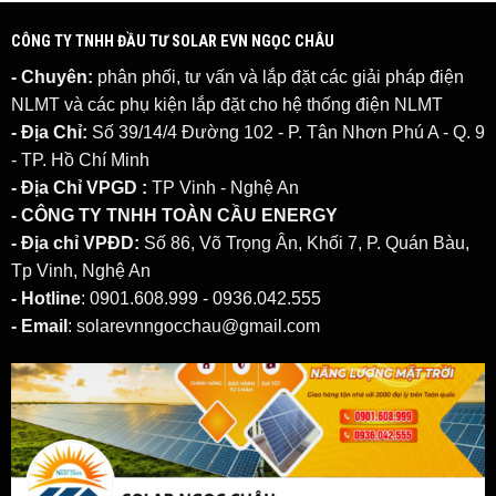
CÔNG TY TNHH ĐẦU TƯ SOLAR EVN NGỌC CHÂU
- Chuyên:
phân phối, tư vấn và lắp đặt các giải pháp
điện
NLMT
và các phụ kiện lắp đặt cho hệ thống điện NLMT
- Địa Chỉ:
Số 39/14/4 Đường 102 - P. Tân Nhơn Phú A - Q. 9
- TP. Hồ Chí Minh
- Địa Chỉ VPGD :
TP Vinh - Nghệ An
- CÔNG TY TNHH TOÀN CẦU ENERGY
- Địa chỉ VPĐD:
Số 86, Võ Trọng Ân, Khối 7, P. Quán Bàu,
Tp Vinh, Nghệ An
- Hotline
: 0901.608.999 - 0936.042.555
- Email
: solarevnngocchau@gmail.com