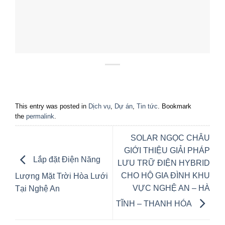
This entry was posted in
Dịch vụ
,
Dự án
,
Tin tức
. Bookmark
the
permalink
.
SOLAR NGỌC CHÂU
GIỚI THIỆU GIẢI PHÁP
Lắp đặt Điện Năng
LƯU TRỮ ĐIỆN HYBRID
CHO HỘ GIA ĐÌNH KHU
Lượng Mặt Trời Hòa Lưới
VỰC NGHỆ AN – HÀ
Tại Nghệ An
TĨNH – THANH HÓA