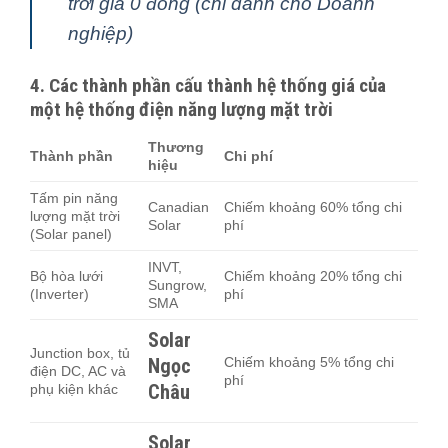
trời giá 0 đồng (chỉ dành cho Doanh
nghiệp)
4. Các thành phần cấu thành hệ thống giá của
một hệ thống điện năng lượng mặt trời
Thương
Thành phần
Chi phí
hiệu
Tấm pin năng
Canadian
Chiếm khoảng 60% tổng chi
lượng mặt trời
Solar
phí
(Solar panel)
INVT,
Bộ hòa lưới
Chiếm khoảng 20% tổng chi
Sungrow,
(Inverter)
phí
SMA
Solar
Junction box, tủ
Ngọc
Chiếm khoảng 5% tổng chi
điện DC, AC và
phí
Châu
phụ kiện khác
Solar