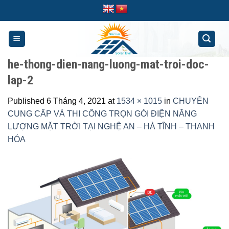
Skip
to
content
he-thong-dien-nang-luong-mat-troi-doc-
lap-2
Published
6 Tháng 4, 2021
at
1534 × 1015
in
CHUYÊN
CUNG CẤP VÀ THI CÔNG TRỌN GÓI ĐIỆN NĂNG
LƯỢNG MẶT TRỜI TẠI NGHỆ AN – HÀ TĨNH – THANH
HÓA