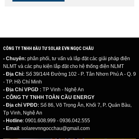
CÔNG TY TNHH ĐẦU TƯ SOLAR EVN NGỌC CHÂU
- Chuyên:
phân phối, tư vấn và lắp đặt các giải pháp
điện
NLMT
và các phụ kiện lắp đặt cho hệ thống điện NLMT
- Địa Chỉ:
Số 39/14/4 Đường 102 - P. Tân Nhơn Phú A - Q. 9
- TP. Hồ Chí Minh
- Địa Chỉ VPGD :
TP Vinh - Nghệ An
- CÔNG TY TNHH TOÀN CẦU ENERGY
- Địa chỉ VPĐD:
Số 86, Võ Trọng Ân, Khối 7, P. Quán Bàu,
Tp Vinh, Nghệ An
- Hotline
: 0901.608.999 - 0936.042.555
- Email
: solarevnngocchau@gmail.com