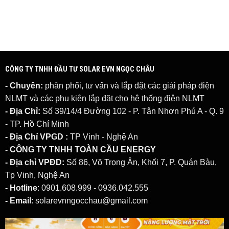
CÔNG TY TNHH ĐẦU TƯ SOLAR EVN NGỌC CHÂU
- Chuyên:
phân phối, tư vấn và lắp đặt các giải pháp
điện
NLMT
và các phụ kiện lắp đặt cho hệ thống điện NLMT
- Địa Chỉ:
Số 39/14/4 Đường 102 - P. Tân Nhơn Phú A - Q. 9
- TP. Hồ Chí Minh
- Địa Chỉ VPGD :
TP Vinh - Nghệ An
- CÔNG TY TNHH TOÀN CẦU ENERGY
- Địa chỉ VPĐD:
Số 86, Võ Trọng Ân, Khối 7, P. Quán Bàu,
Tp Vinh, Nghệ An
- Hotline
: 0901.608.999 - 0936.042.555
- Email
: solarevnngocchau@gmail.com