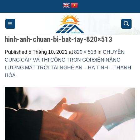
Skip
to
content
hinh-anh-chuan-bi-bat-tay-820×513
Published
5 Tháng 10, 2021
at
820 × 513
in
CHUYÊN
CUNG CẤP VÀ THI CÔNG TRỌN GÓI ĐIỆN NĂNG
LƯỢNG MẶT TRỜI TẠI NGHỆ AN – HÀ TĨNH – THANH
HÓA