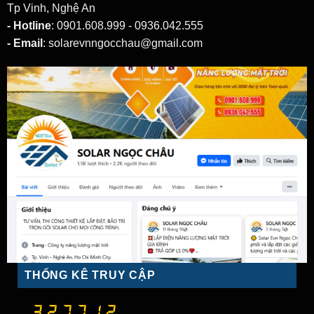
Tp Vinh, Nghệ An
- Hotline
: 0901.608.999 - 0936.042.555
- Email
: solarevnngocchau@gmail.com
THỐNG KÊ TRUY CẬP