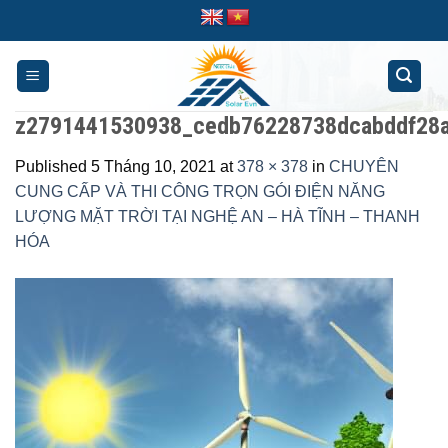
Skip
to
content
z2791441530938_cedb76228738dcabddf28a
Published
5 Tháng 10, 2021
at
378 × 378
in
CHUYÊN
CUNG CẤP VÀ THI CÔNG TRỌN GÓI ĐIỆN NĂNG
LƯỢNG MẶT TRỜI TẠI NGHỆ AN – HÀ TĨNH – THANH
HÓA