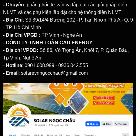
- Chuyên:
phân phối, tư vấn và lắp đặt các giải pháp
điện
NLMT
và các phụ kiện lắp đặt cho hệ thống điện NLMT
- Địa Chỉ:
Số 39/14/4 Đường 102 - P. Tân Nhơn Phú A - Q. 9
- TP. Hồ Chí Minh
- Địa Chỉ VPGD :
TP Vinh - Nghệ An
- CÔNG TY TNHH TOÀN CẦU ENERGY
- Địa chỉ VPĐD:
Số 86, Võ Trọng Ân, Khối 7, P. Quán Bàu,
Tp Vinh, Nghệ An
- Hotline
: 0901.608.999 - 0936.042.555
- Email
: solarevnngocchau@gmail.com