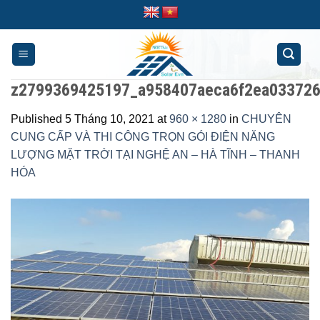
Skip
to
content
z2799369425197_a958407aeca6f2ea03372
Published
5 Tháng 10, 2021
at
960 × 1280
in
CHUYÊN
CUNG CẤP VÀ THI CÔNG TRỌN GÓI ĐIỆN NĂNG
LƯỢNG MẶT TRỜI TẠI NGHỆ AN – HÀ TĨNH – THANH
HÓA