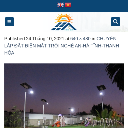
Skip
to
content
Published
24 Tháng 10, 2021
at
640 × 480
in
CHUYÊN
LẮP ĐẶT ĐIỆN MẶT TRỜI NGHỆ AN-HÀ TĨNH-THANH
HÓA