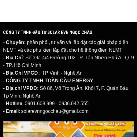
CÔNG TY TNHH ĐẦU TƯ SOLAR EVN NGỌC CHÂU
- Chuyên:
phân phối, tư vấn và lắp đặt các giải pháp
điện
NLMT
và các phụ kiện lắp đặt cho hệ thống điện NLMT
- Địa Chỉ:
Số 39/14/4 Đường 102 - P. Tân Nhơn Phú A - Q. 9
- TP. Hồ Chí Minh
- Địa Chỉ VPGD :
TP Vinh - Nghệ An
- CÔNG TY TNHH TOÀN CẦU ENERGY
- Địa chỉ VPĐD:
Số 86, Võ Trọng Ân, Khối 7, P. Quán Bàu,
Tp Vinh, Nghệ An
- Hotline
: 0901.608.999 - 0936.042.555
- Email
: solarevnngocchau@gmail.com