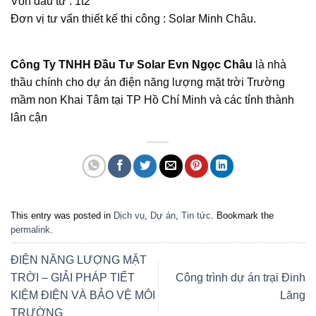
Vốn đầu tư : 1t2
Đơn vị tư vấn thiết kế thi công : Solar Minh Châu.
Công Ty TNHH Đầu Tư Solar Evn Ngọc Châu
là nhà
thầu chính cho dự án điện năng lượng mặt trời Trường
mầm non Khai Tâm tại TP Hồ Chí Minh và các tỉnh thành
lân cận
This entry was posted in
Dịch vụ
,
Dự án
,
Tin tức
. Bookmark the
permalink
.
ĐIỆN NĂNG LƯỢNG MẶT
TRỜI – GIẢI PHÁP TIẾT
Công trình dự án trại Đinh
KIỆM ĐIỆN VÀ BẢO VỆ MÔI
Lăng
TRƯỜNG