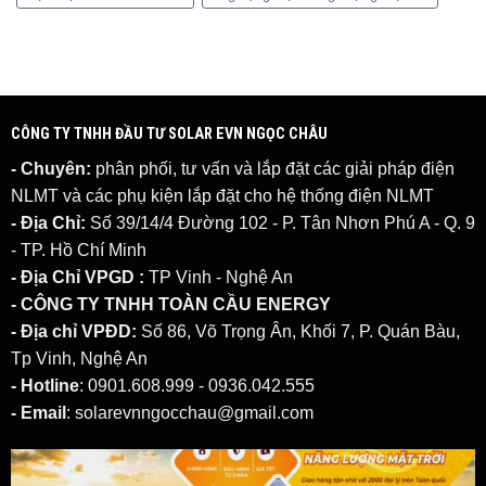
CÔNG TY TNHH ĐẦU TƯ SOLAR EVN NGỌC CHÂU
- Chuyên:
phân phối, tư vấn và lắp đặt các giải pháp
điện
NLMT
và các phụ kiện lắp đặt cho hệ thống điện NLMT
- Địa Chỉ:
Số 39/14/4 Đường 102 - P. Tân Nhơn Phú A - Q. 9
- TP. Hồ Chí Minh
- Địa Chỉ VPGD :
TP Vinh - Nghệ An
- CÔNG TY TNHH TOÀN CẦU ENERGY
- Địa chỉ VPĐD:
Số 86, Võ Trọng Ân, Khối 7, P. Quán Bàu,
Tp Vinh, Nghệ An
- Hotline
: 0901.608.999 - 0936.042.555
- Email
: solarevnngocchau@gmail.com