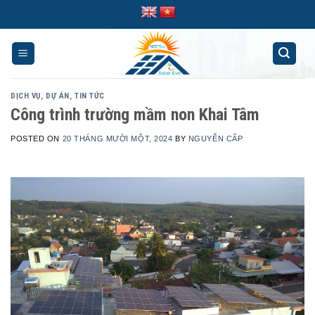
Skip
to
content
DỊCH VỤ
,
DỰ ÁN
,
TIN TỨC
Công trình trường mầm non Khai Tâm
POSTED ON
20 THÁNG MƯỜI MỘT, 2024
BY
NGUYỄN CẤP