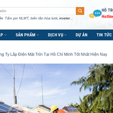
HỖ TR
Hotlin
ến:
Tấm pin NLMT
,
biến tần hòa lưới
, inveter...
ÁP
SẢN PHẨM
DỊCH VỤ
DỰ ÁN
TIN TỨC
g Ty Lắp Điện Mặt Trời Tại Hồ Chí Minh Tốt Nhất Hiện Nay