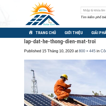
Skip
to
Tìm
kiếm:
content
Tìm kiếm phổ bi
TRANG CHỦ
GIỚI THIỆU
GIẢI PH
lap-dat-he-thong-dien-mat-troi
Published
15 Tháng 10, 2020
at
800 × 445
in
Côn