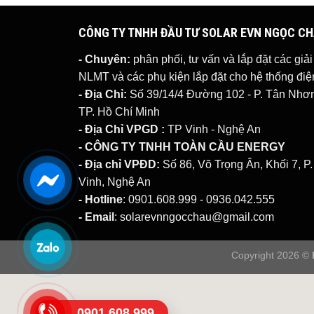
CÔNG TY TNHH ĐẦU TƯ SOLAR EVN NGỌC C
- Chuyên:
phân phối, tư vấn và lắp đặt các giả
NLMT
và các phụ kiện lắp đặt cho hệ thống đ
- Địa Chỉ:
Số 39/14/4 Đường 102 - P. Tân Nhơn 
TP. Hồ Chí Minh
- Địa Chỉ VPGD :
TP Vinh - Nghệ An
- CÔNG TY TNHH TOÀN CẦU ENERGY
- Địa chỉ VPĐD:
Số 86, Võ Trọng Ân, Khối 7, P
Vinh, Nghệ An
- Hotline
: 0901.608.999 - 0936.042.555
- Email
: solarevnngocchau@gmail.com
Copyright 2026 ©
0901.608.999