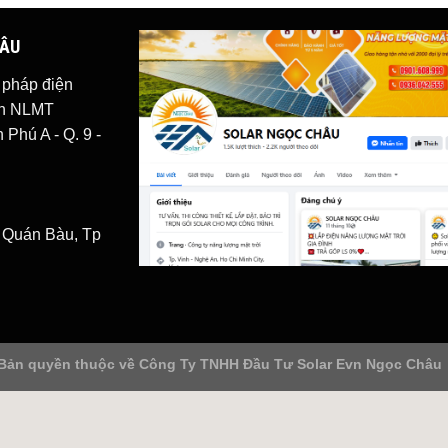
HÂU
i pháp
điện
iện NLMT
Phú A - Q. 9 -
. Quán Bàu, Tp
Bản quyền thuộc về
Công Ty TNHH Đầu Tư Solar Evn Ngọc Châu