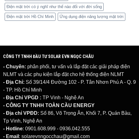
Điện mặt trời có ý nghĩ như thế nào đối với đời sống
Điện mặt trời Hồ Chí Minh
Ứng dụng điện năng lượng mặt trời
CÔNG TY TNHH ĐẦU TƯ SOLAR EVN NGỌC CHÂU
- Chuyên:
phân phối, tư vấn và lắp đặt các giải pháp
điện
NLMT
và các phụ kiện lắp đặt cho hệ thống điện NLMT
- Địa Chỉ:
Số 39/14/4 Đường 102 - P. Tân Nhơn Phú A - Q. 9
- TP. Hồ Chí Minh
- Địa Chỉ VPGD :
TP Vinh - Nghệ An
- CÔNG TY TNHH TOÀN CẦU ENERGY
- Địa chỉ VPĐD:
Số 86, Võ Trọng Ân, Khối 7, P. Quán Bàu,
Tp Vinh, Nghệ An
- Hotline
: 0901.608.999 - 0936.042.555
- Email
: solarevnngocchau@gmail.com