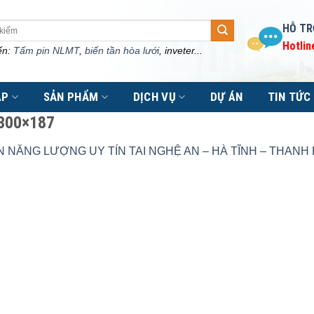
HỖ TR
Hotlin
ến:
Tấm pin NLMT
,
biến tần hòa lưới
, inveter...
ÁP
SẢN PHẨM
DỊCH VỤ
DỰ ÁN
TIN TỨC
-300×187
N NĂNG LƯỢNG UY TÍN TAI NGHỆ AN – HÀ TĨNH – THANH