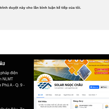
trình duyệt này cho lần bình luận kế tiếp của tôi.
HÂU
i pháp
điện
iện NLMT
Phú A - Q. 9 -