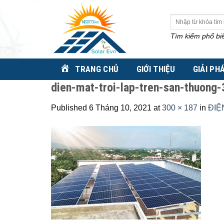
Skip
to
Tìm
kiếm:
content
Tìm kiếm phổ bi
TRANG CHỦ
GIỚI THIỆU
GIẢI PH
dien-mat-troi-lap-tren-san-thuong
Published
6 Tháng 10, 2021
at
300 × 187
in
ĐIỆ