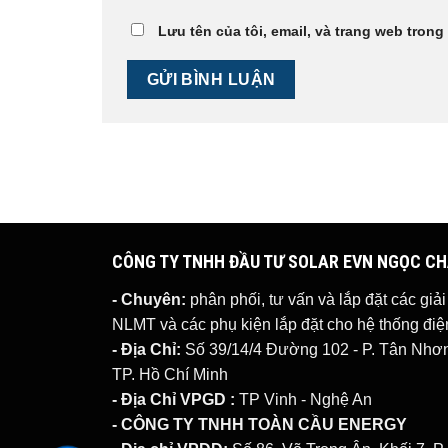
Lưu tên của tôi, email, và trang web trong 
CÔNG TY TNHH ĐẦU TƯ SOLAR EVN NGỌC C
- Chuyên:
phân phối, tư vấn và lắp đặt các giả
NLMT
và các phụ kiện lắp đặt cho hệ thống đ
- Địa Chỉ:
Số 39/14/4 Đường 102 - P. Tân Nhơn 
TP. Hồ Chí Minh
- Địa Chỉ VPGD :
TP Vinh - Nghệ An
- CÔNG TY TNHH TOÀN CẦU ENERGY