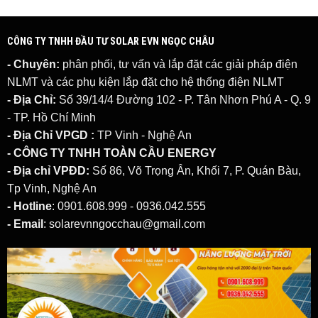
CÔNG TY TNHH ĐẦU TƯ SOLAR EVN NGỌC CHÂU
- Chuyên:
phân phối, tư vấn và lắp đặt các giải pháp
điện
NLMT
và các phụ kiện lắp đặt cho hệ thống điện NLMT
- Địa Chỉ:
Số 39/14/4 Đường 102 - P. Tân Nhơn Phú A - Q. 9
- TP. Hồ Chí Minh
- Địa Chỉ VPGD :
TP Vinh - Nghệ An
- CÔNG TY TNHH TOÀN CẦU ENERGY
- Địa chỉ VPĐD:
Số 86, Võ Trọng Ân, Khối 7, P. Quán Bàu,
Tp Vinh, Nghệ An
- Hotline
: 0901.608.999 - 0936.042.555
- Email
: solarevnngocchau@gmail.com