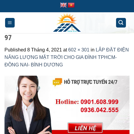
Skip
to
content
97
Published
8 Tháng 4, 2021
at
602 × 301
in
LẮP ĐẶT ĐIỆN
NĂNG LƯỢNG MẶT TRỜI CHO GIA ĐÌNH TPHCM-
ĐỒNG NAI- BÌNH DƯƠNG