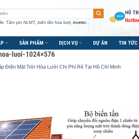
HỖ TR
Hotlin
ến:
Tấm pin NLMT
,
biến tần hòa lưới
, inveter...
ÁP
SẢN PHẨM
DỊCH VỤ
DỰ ÁN
TIN TỨC
hoa-luoi-1024×576
ắp Điện Mặt Trời Hòa Lưới Chi Phí Rẻ Tại Hồ Chí Minh