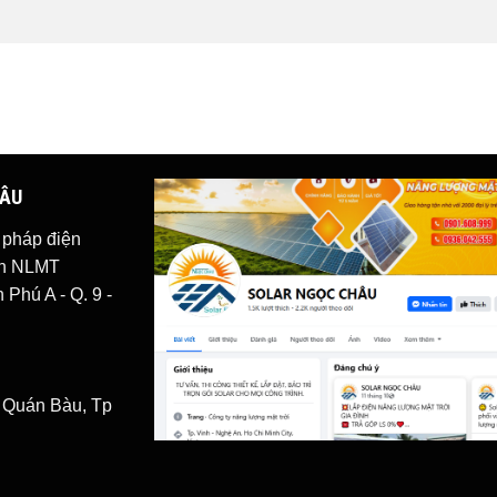
HÂU
i pháp
điện
iện NLMT
Phú A - Q. 9 -
. Quán Bàu, Tp