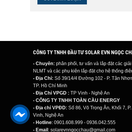
CÔNG TY TNHH ĐẦU TƯ SOLAR EVN NGỌC C
- Chuyên:
phân phối, tư vấn và lắp đặt các giả
NLMT
và các phụ kiện lắp đặt cho hệ thống đ
- Địa Chỉ:
Số 39/14/4 Đường 102 - P. Tân Nhơn 
TP. Hồ Chí Minh
- Địa Chỉ VPGD :
TP Vinh - Nghệ An
- CÔNG TY TNHH TOÀN CẦU ENERGY
- Địa chỉ VPĐD:
Số 86, Võ Trọng Ân, Khối 7, P
Vinh, Nghệ An
- Hotline
: 0901.608.999 - 0936.042.555
- Email
: solarevnngocchau@gmail.com