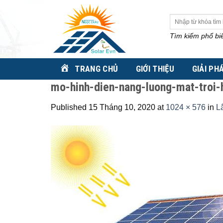
Skip
to
Tìm
kiếm:
content
Tìm kiếm phổ bi
TRANG CHỦ
GIỚI THIỆU
GIẢI PH
mo-hinh-dien-nang-luong-mat-troi-
Published
15 Tháng 10, 2020
at
1024 × 576
in
L