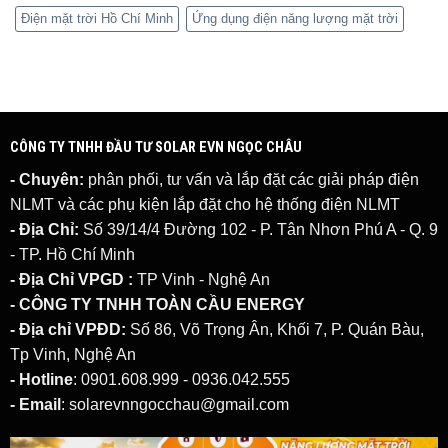
Điện mặt trời Hồ Chí Minh
Ứng dụng điện năng lượng mặt trời
CÔNG TY TNHH ĐẦU TƯ SOLAR EVN NGỌC CHÂU
- Chuyên:
phân phối, tư vấn và lắp đặt các giải pháp
điện
NLMT
và các phụ kiện lắp đặt cho hệ thống điện NLMT
- Địa Chỉ:
Số 39/14/4 Đường 102 - P. Tân Nhơn Phú A - Q. 9
- TP. Hồ Chí Minh
- Địa Chỉ VPGD :
TP Vinh - Nghệ An
- CÔNG TY TNHH TOÀN CẦU ENERGY
- Địa chỉ VPĐD:
Số 86, Võ Trọng Ân, Khối 7, P. Quán Bàu,
Tp Vinh, Nghệ An
- Hotline
: 0901.608.999 - 0936.042.555
- Email
: solarevnngocchau@gmail.com