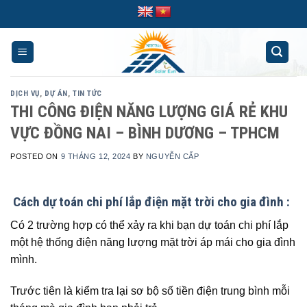
Skip
to
content
DỊCH VỤ
,
DỰ ÁN
,
TIN TỨC
THI CÔNG ĐIỆN NĂNG LƯỢNG GIÁ RẺ KHU
VỰC ĐỒNG NAI – BÌNH DƯƠNG – TPHCM
POSTED ON
9 THÁNG 12, 2024
BY
NGUYỄN CẤP
Cách dự toán chi phí lắp điện mặt trời cho gia đình :
Có 2 trường hợp có thể xảy ra khi bạn dự toán chi phí lắp
một hệ thống điện năng lượng mặt trời áp mái cho gia đình
mình.
Trước tiên là kiểm tra lại sơ bộ số tiền điện trung bình mỗi