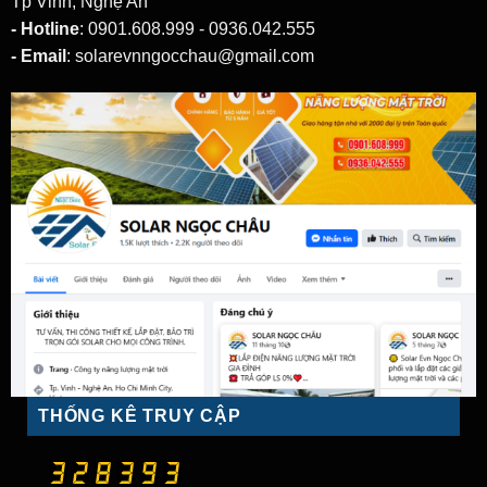
Tp Vinh, Nghệ An
- Hotline
: 0901.608.999 - 0936.042.555
- Email
: solarevnngocchau@gmail.com
THỐNG KÊ TRUY CẬP