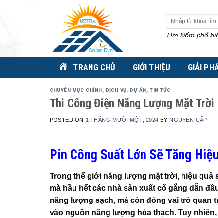
Skip
to
Tìm
kiếm:
content
Tìm kiếm phổ bi
TRANG CHỦ
GIỚI THIỆU
GIẢI PH
CHUYÊN MỤC CHÍNH
,
DỊCH VỤ
,
DỰ ÁN
,
TIN TỨC
Thi Công Điện Năng Lượng Mặt Trời
POSTED ON
1 THÁNG MƯỜI MỘT, 2024
BY
NGUYỄN CẤP
Pin Công Suất Lớn Sẽ Tăng Hiệ
Trong thế giới năng lượng mặt trời, hiệu quả 
mà hầu hết các nhà sản xuất cố gắng dẫn đầu
năng lượng sạch, mà còn đóng vai trò quan t
vào nguồn năng lượng hóa thạch. Tuy nhiên, 