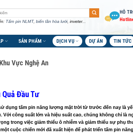
HỖ TR
Hotlin
ến:
Tấm pin NLMT
,
biến tần hòa lưới
, inveter...
ÁP
SẢN PHẨM
DỊCH VỤ
DỰ ÁN
TIN TỨC
 Khu Vực Nghệ An
u Quả Đầu Tư
sử dụng tấm pin năng lượng mặt trời từ trước đến nay là yế
. Với công suất lớn và hiệu suất cao, chúng không chỉ là 
rọng trong việc giảm thiểu ô nhiễm và giảm thiểu sự phụ t
một cuộc chiến mới đã xuất hiện để phát triển tấm pin năn