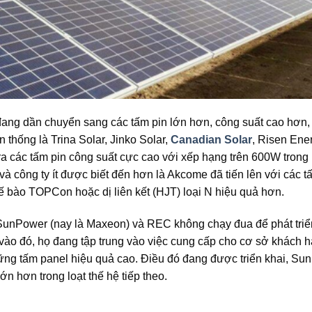
đang dần chuyển sang các tấm pin lớn hơn, công suất cao hơn, 
 thống là Trina Solar, Jinko Solar,
Canadian Solar
, Risen Ene
 ra các tấm pin công suất cực cao với xếp hạng trên 600W trong 
 công ty ít được biết đến hơn là Akcome đã tiến lên với các t
 bào TOPCon hoặc dị liên kết (HJT) loại N hiệu quả hơn.
 SunPower (nay là Maxeon) và REC không chạy đua để phát triể
vào đó, họ đang tập trung vào việc cung cấp cho cơ sở khách 
ững tấm panel hiệu quả cao. Điều đó đang được triển khai, Su
ớn hơn trong loạt thế hệ tiếp theo.