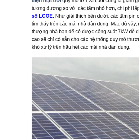
điện mặt trời
quy mô lớn và cuối cùng là giảm g
tương đương so với các tấm nhỏ hơn, chi phí lắp
số LCOE
. Như giải thích bên dưới, các tấm pi
tìm thấy trên các mái nhà dân dụng. Mặc dù vậy
thượng nhà bạn để có được công suất 7kW dễ dàn
cao sẽ chỉ có sẵn cho các hệ thống quy mô thươ
khó xử lý trên hầu hết các mái nhà dân dụng.