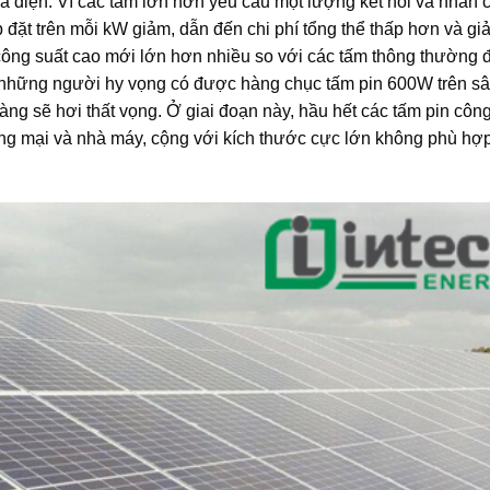
iá điện. Vì các tấm lớn hơn yêu cầu một lượng kết nối và nhân 
 đặt trên mỗi kW giảm, dẫn đến chi phí tổng thể thấp hơn và g
n công suất cao mới lớn hơn nhiều so với các tấm thông thường
, những người hy vọng có được hàng chục tấm pin 600W trên s
g sẽ hơi thất vọng. Ở giai đoạn này, hầu hết các tấm pin công
ng mại và nhà máy, cộng với kích thước cực lớn không phù hợ