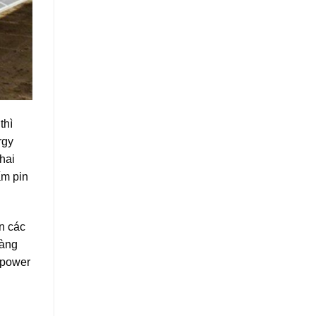
thì
rgy
hai
ấm pin
n các
hàng
npower