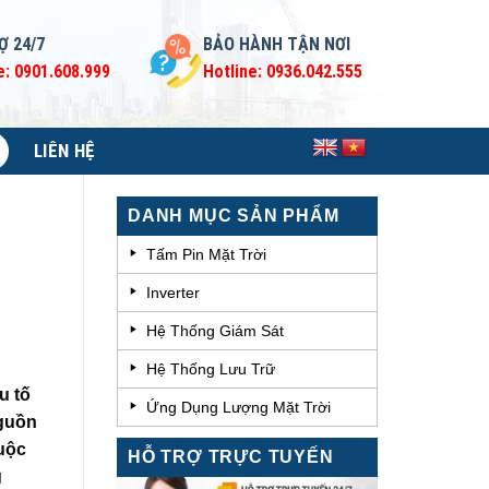
Ợ 24/7
BẢO HÀNH TẬN NƠI
e: 0901.608.999
Hotline: 0936.042.555
LIÊN HỆ
DANH MỤC SẢN PHẨM
Tấm Pin Mặt Trời
Inverter
Hệ Thống Giám Sát
Hệ Thống Lưu Trữ
u tố
Ứng Dụng Lượng Mặt Trời
nguồn
huộc
HỖ TRỢ TRỰC TUYẾN
g