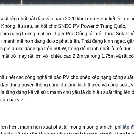
ất lớn nhất bắt đầu vào năm 2020 khi Trina Solar tiết lộ tấm p
W. Không lâu sau, tại hội chợ SNEC PV Power ở Trung Quốc,
 pin năng lượng mặt trời Tiger Pro. Cùng lúc đó, Trina Solar th
 + mạnh mẽ hơn đang được phát triển. Thật đáng kinh ngạc, gầ
ấm pin được đánh giá trên 600W, trong đó mạnh nhất là mô-đun
mặt trời này rất lớn với chiều cao 2,2m và rộng 1,75m và rất có
, hầu hết các công nghệ tế bào PV cho phép xếp hạng công suất
dân dụng truyền thống cũng đã tăng kích thước và công suất, v
ia tăng đáng kể về sức mạnh chủ yếu là do hiệu suất tăng lên 
của bài viết.
ời lớn hơn, mạnh hơn xuất phát từ mong muốn giảm chi phí
lắp đ