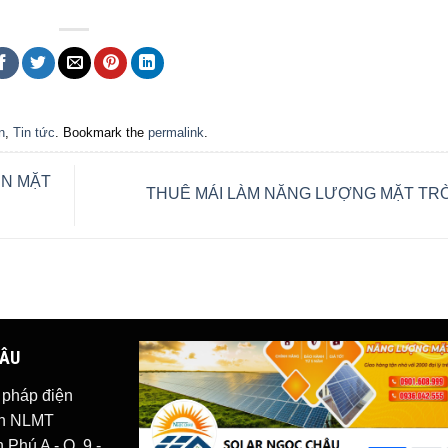
n
,
Tin tức
. Bookmark the
permalink
.
ỆN MẶT
THUÊ MÁI LÀM NĂNG LƯỢNG MẶT TR
HÂU
i pháp
điện
iện NLMT
Phú A - Q. 9 -