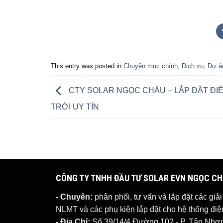
This entry was posted in
Chuyên mục chính
,
Dịch vụ
,
Dự á
CTY SOLAR NGỌC CHÂU – LẮP ĐẶT ĐI
TRỜI UY TÍN
CÔNG TY TNHH ĐẦU TƯ SOLAR EVN NGỌC C
- Chuyên:
phân phối, tư vấn và lắp đặt các giả
NLMT
và các phụ kiện lắp đặt cho hệ thống đ
- Địa Chỉ:
Số 39/14/4 Đường 102 - P. Tân Nhơn 