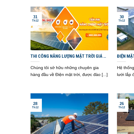
31
30
Th12
Th12
THI CÔNG NĂNG LƯỢNG MẶT TRỜI GIÁ RẺ
ĐIỆN MẶ
TẠI NGHỆ AN – HÀ TĨNH – THANH HÓA
GÓI NGH
Chúng tôi sở hữu những chuyên gia
Hệ thống
hàng đầu về Điện mặt trời, được đào [...]
lưới lắp 
28
26
Th12
Th12