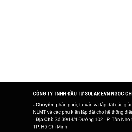
CÔNG TY TNHH ĐẦU TƯ SOLAR EVN NGỌC C
- Chuyên:
phân phối, tư vấn và lắp đặt các giả
NLMT
và các phụ kiện lắp đặt cho hệ thống đ
- Địa Chỉ:
Số 39/14/4 Đường 102 - P. Tân Nhơn 
TP. Hồ Chí Minh