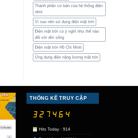
Thành phần cơ bản của hệ thống điện
nlmt
Vì sao nên sử dụng điện mặt trời
Điện mặt trời có ý nghĩ như thế nào
đối với đời sống
Điện mặt trời Hồ Chí Minh
Ứng dụng điện năng lượng mặt trời
THỐNG KÊ TRUY CẬP
Hits Today : 914