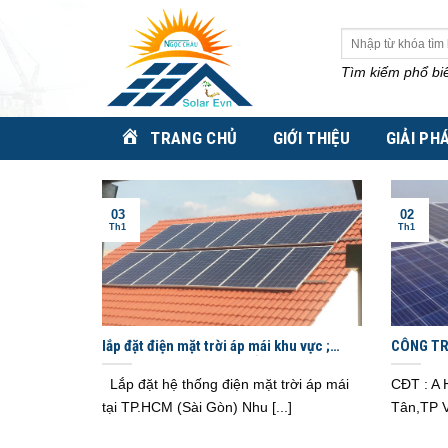
Skip
to
Tìm
kiếm:
content
Tìm kiếm phổ bi
TRANG CHỦ
GIỚI THIỆU
GIẢI PH
03
02
Th1
Th1
lắp đặt điện mặt trời áp mái khu vực ;
CÔNG TR
TPHCM- BÌNH DƯƠNG -ĐỒNG NAI
Lắp đặt hệ thống điện mặt trời áp mái
CĐT : A 
tại TP.HCM (Sài Gòn) Nhu [...]
Tân,TP V