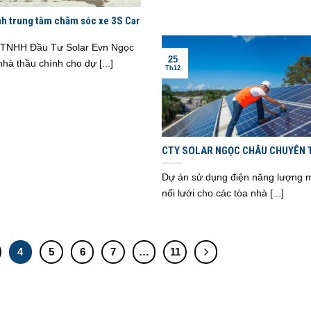
nh trung tâm chăm sóc xe 3S Car
 TNHH Đầu Tư Solar Evn Ngọc
25
hà thầu chính cho dự [...]
Th12
CTY SOLAR NGỌC CHÂU CHUYÊN 
LẮP ĐẶT THI CÔNG ĐIỆN MẶT TRỜ
Dự án sử dụng điện năng lượng m
nối lưới cho các tòa nhà [...]
4
5
6
7
…
11