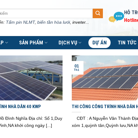
HỖ TR
Hotlin
ến:
Tấm pin NLMT
,
biến tần hòa lưới
, inveter...
ÁP
SẢN PHẨM
DỊCH VỤ
DỰ ÁN
TIN TỨC
01
Th1
ÌNH NHÀ DÂN 40 KWP
THI CÔNG CÔNG TRÌNH NHÀ DÂN 
8KWP
Hồ Đình Nghĩa Địa chỉ: Số 1,Duy
CĐT : A Nguyễn Văn Thành Địa 
inh,NA khởi công ngày [...]
xóm 1,quỳnh tân,Quỳnh lưu,NA khởi