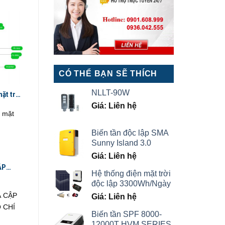
CÓ THỂ BẠN SẼ THÍCH
NLLT-90W
ặt trời
 – HÀ
Giá: Liên hệ
n mặt
Biến tần độc lập SMA
Sunny Island 3.0
Giá: Liên hệ
ẬP
Hệ thống điện mặt trời
Í MINH
độc lập 3300Wh/Ngày
Á CẬP
Giá: Liên hệ
 CHÍ
Biến tần SPF 8000-
12000T HVM SERIES