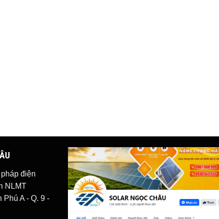
HÂU
i pháp
điện
iện NLMT
Phú A - Q. 9 -