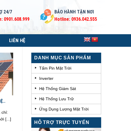
Ợ 24/7
BẢO HÀNH TẬN NƠI
e: 0901.608.999
Hotline: 0936.042.555
LIÊN HỆ
DANH MỤC SẢN PHẨM
Tấm Pin Mặt Trời
Inverter
Hệ Thống Giám Sát
Hệ Thống Lưu Trữ
HỆ
Ứng Dụng Lượng Mặt Trời
chỉ:
 [...]
HỖ TRỢ TRỰC TUYẾN