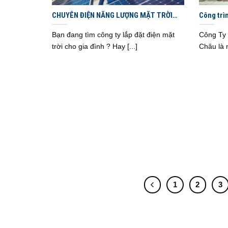
CHUYÊN ĐIỆN NĂNG LƯỢNG MẶT TRỜI
Công trì
TẠI ĐỒNG NAI – THÀNH PHỐ HỒ CHÍ MINH
– BÌNH DƯƠNG
Bạn đang tìm công ty lắp đặt điện mặt
Công Ty
trời cho gia đình ? Hay [...]
Châu là n
1
2
3